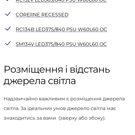
CORElINE RECESSED
RC134B LED37S/840 PSU W60L60 OC
SM134V LED37S/840 PSU W60L60 OC
Розміщення і відстань
джерела світла
Надзвичайно важливим є розміщення джерела
світла. За ідеальних умов джерело світла має
знаходитись за вами (зверху або збоку).