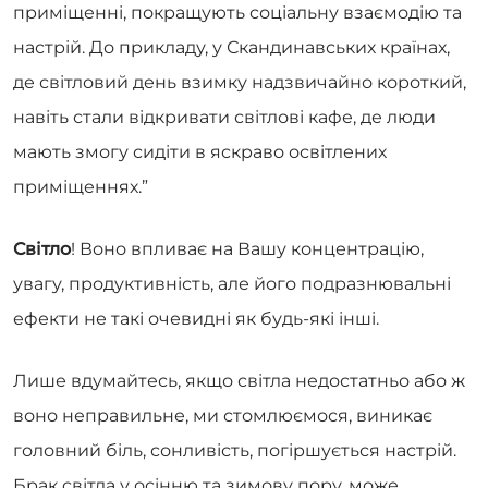
приміщенні, покращують соціальну взаємодію та
настрій. До прикладу, у Скандинавських країнах,
де світловий день взимку надзвичайно короткий,
навіть стали відкривати світлові кафе, де люди
мають змогу сидіти в яскраво освітлених
приміщеннях.”
Світло
! Воно впливає на Вашу концентрацію,
увагу, продуктивність, але його подразнювальні
ефекти не такі очевидні як будь-які інші.
Лише вдумайтесь, якщо світла недостатньо або ж
воно неправильне, ми стомлюємося, виникає
головний біль, сонливість, погіршується настрій.
Брак світла у осінню та зимову пору, може