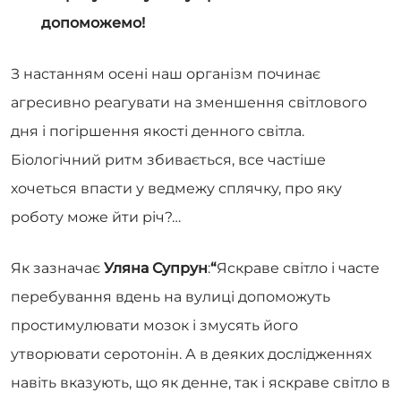
допоможемо!
З настанням осені наш організм починає
агресивно реагувати на зменшення світлового
дня і погіршення якості денного світла.
Біологічний ритм збивається, все частіше
хочеться впасти у ведмежу сплячку, про яку
роботу може йти річ?…
Як зазначає
Уляна Супрун
:
“
Яскраве світло і часте
перебування вдень на вулиці допоможуть
простимулювати мозок і змусять його
утворювати серотонін. А в деяких дослідженнях
навіть вказують, що як денне, так і яскраве світло в