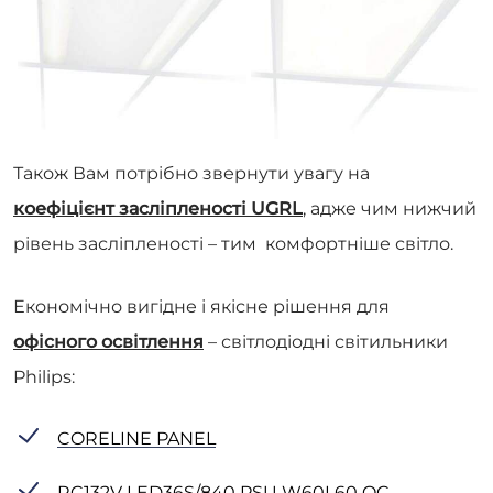
Також Вам потрібно звернути увагу на
коефіцієнт засліпленості UGRL
, адже чим нижчий
рівень засліпленості – тим комфортніше світло.
Економічно вигідне і якісне рішення для
офісного освітлення
– світлодіодні світильники
Philips:
CORELINE PANEL
RC132V LED36S/840 PSU W60L60 OC