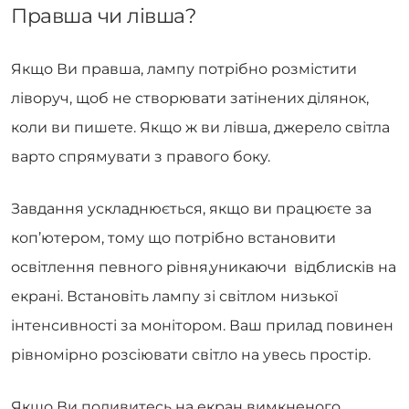
Правша чи лівша?
Якщо Ви правша, лампу потрібно розмістити
ліворуч, щоб не створювати затінених ділянок,
коли ви пишете. Якщо ж ви лівша, джерело світла
варто спрямувати з правого боку.
Завдання ускладнюється, якщо ви працюєте за
коп’ютером, тому що потрібно встановити
освітлення певного рівня,уникаючи відблисків на
екрані. Встановіть лампу зі світлом низької
інтенсивності за монітором. Ваш прилад повинен
рівномірно розсіювати світло на увесь простір.
Якщо Ви подивитесь на екран вимкненого