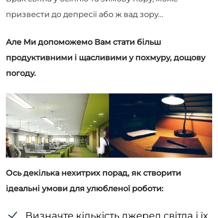
призвести до депресії або ж вад зору…
Але Ми допоможемо Вам стати більш
продуктивними і щасливими у похмуру, дощову
погоду.
Ось декілька нехитрих порад, як створити
ідеальні умови для у
любленої роботи:
Визначте кількість джерел світла і їх