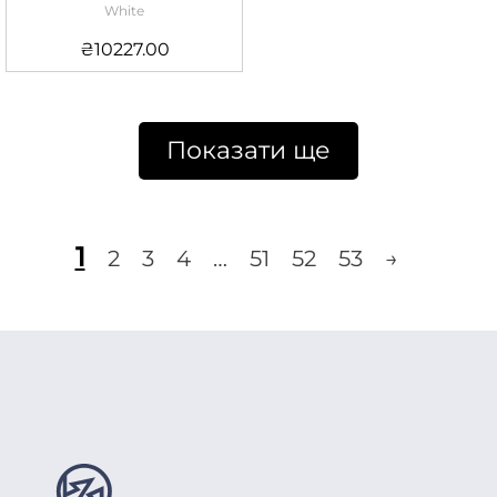
White
₴
10227.00
Показати ще
1
2
3
4
…
51
52
53
→