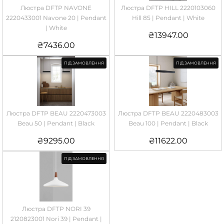
Люстра DFTP NAVONE
Люстра DFTP HILL 2220103060
2220433001 Navone 20 | Pendant
Hill 85 | Pendant | White
| White
₴
13947.00
₴
7436.00
ПІД ЗАМОВЛЕННЯ
ПІД ЗАМОВЛЕННЯ
Люстра DFTP BEAU 2220473003
Люстра DFTP BEAU 2220483003
Beau 50 | Pendant | Black
Beau 100 | Pendant | Black
₴
9295.00
₴
11622.00
ПІД ЗАМОВЛЕННЯ
Люстра DFTP NORI 39
2120823001 Nori 39 | Pendant |