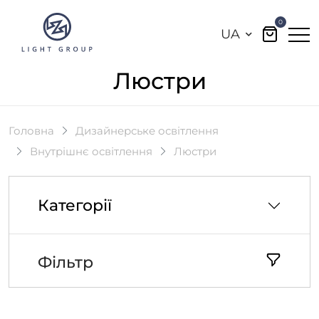
0
UA
Люстри
Головна
Дизайнерське освітлення
Внутрішнє освітлення
Люстри
Категорії
Фільтр