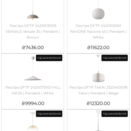
Люстра DFTP 2420013009
Люстра DFTP 2420103001
VERSALE Versale 35 | Pendant |
NAVONE Navone 40 | Pendant |
Brown
White
₴
7436.00
₴
11622.00
ПІД ЗАМОВЛЕННЯ
ПІД ЗАМОВЛЕННЯ
Люстра DFTP 2420073001 HILL
Люстра DFTP TAKAI 2320403018
Hill 55 | Pendant | White
Takai | Pendant | Beige
₴
9994.00
₴
12320.00
ПІД ЗАМОВЛЕННЯ
ПІД ЗАМОВЛЕННЯ