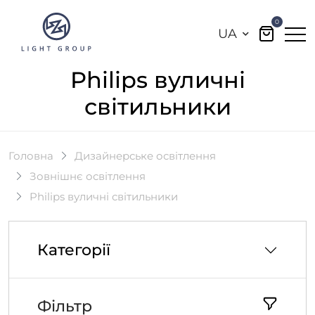
0
UA
Philips вуличні
світильники
Головна
Дизайнерське освітлення
Зовнішнє освітлення
Philips вуличні світильники
Категорії
Фільтр