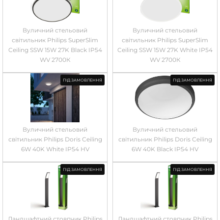
Вуличний стельовий
Вуличний стельовий
світильник Philips SuperSlim
світильник Philips SuperSlim
Ceiling SSW 15W 27K Black IP54
Ceiling SSW 15W 27K White IP54
WV 2700К
WV 2700К
ПІД ЗАМОВЛЕННЯ
ПІД ЗАМОВЛЕННЯ
Вуличний стельовий
Вуличний стельовий
світильник Philips Doris Ceiling
світильник Philips Doris Ceiling
6W 40K White IP54 HV
6W 40K Black IP54 HV
ПІД ЗАМОВЛЕННЯ
ПІД ЗАМОВЛЕННЯ
Ландшафтний стовпчик Philips
Ландшафтний стовпчик Philips