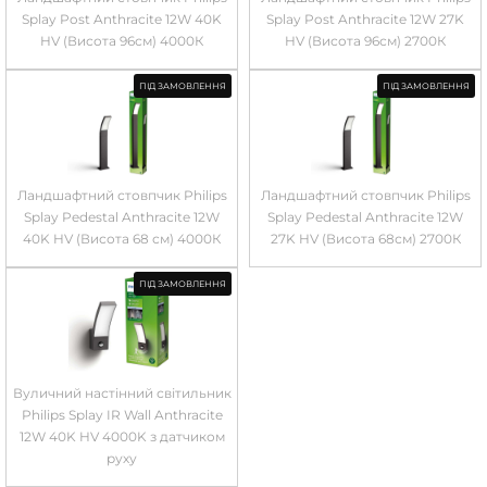
Splay Post Anthracite 12W 40K
Splay Post Anthracite 12W 27K
HV (Висота 96см) 4000К
HV (Висота 96см) 2700К
ПІД ЗАМОВЛЕННЯ
ПІД ЗАМОВЛЕННЯ
Ландшафтний стовпчик Philips
Ландшафтний стовпчик Philips
Splay Pedestal Anthracite 12W
Splay Pedestal Anthracite 12W
40K HV (Висота 68 см) 4000К
27K HV (Висота 68см) 2700К
ПІД ЗАМОВЛЕННЯ
Вуличний настінний світильник
Philips Splay IR Wall Anthracite
12W 40K HV 4000K з датчиком
руху