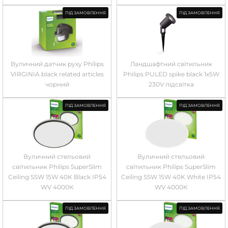
ПІД ЗАМОВЛЕННЯ
ПІД ЗАМОВЛЕННЯ
Вуличний датчик руху Philips
Ландшафтний світильник
VIRGINIA black related articles
Philips PULED spike black 1x5W
чорний
230V підсвітка
ПІД ЗАМОВЛЕННЯ
ПІД ЗАМОВЛЕННЯ
Вуличний стельовий
Вуличний стельовий
світильник Philips SuperSlim
світильник Philips SuperSlim
Ceiling SSW 15W 40K Black IP54
Ceiling SSW 15W 40K White IP54
WV 4000К
WV 4000К
ПІД ЗАМОВЛЕННЯ
ПІД ЗАМОВЛЕННЯ