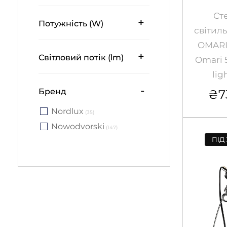
Ст
+
Потужність (W)
світил
OMARI
+
Світловий потік (lm)
Omari 5
lig
-
Бренд
₴
7
Nordlux
(35)
Nowodvorski
(147)
ПІД