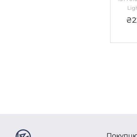
Lig
₴
2
Покупц