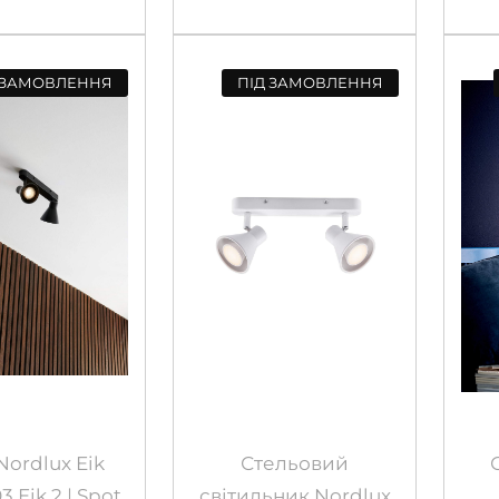
 ЗАМОВЛЕННЯ
ПІД ЗАМОВЛЕННЯ
Nordlux Eik
Стельовий
3 Eik 2 | Spot
світильник Nordlux