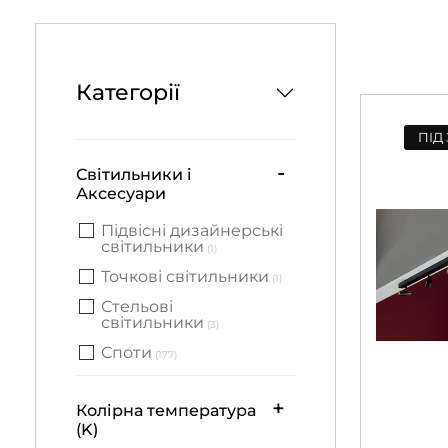
Категорії
ПІД
-
Світильники і
Аксесуари
Підвісні дизайнерські
світильники
(1)
Точкові світильники
(1)
Стельові
світильники
(3)
Споти
(177)
+
Колірна температура
(K)