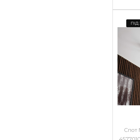
ПІД
Спот 
4577010