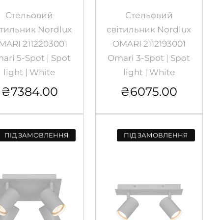
Стельовий
Стельовий
ітильник Nordlux
світильник Nordlux
MARI 2112203001
OMARI 2112193001
ari 5-Spot | Spot
Omari 3-Spot | Spot
light | White
light | White
₴
7384.00
₴
6075.00
ПІД ЗАМОВЛЕННЯ
ПІД ЗАМОВЛЕННЯ