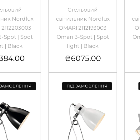
ельовий
Стельовий
ьник Nordlux
світильник Nordlux
св
 2112203003
OMARI 2112193003
O
-Spot | Spot
Omari 3-Spot | Spot
Om
ht | Black
light | Black
384.00
₴
6075.00
 ЗАМОВЛЕННЯ
ПІД ЗАМОВЛЕННЯ