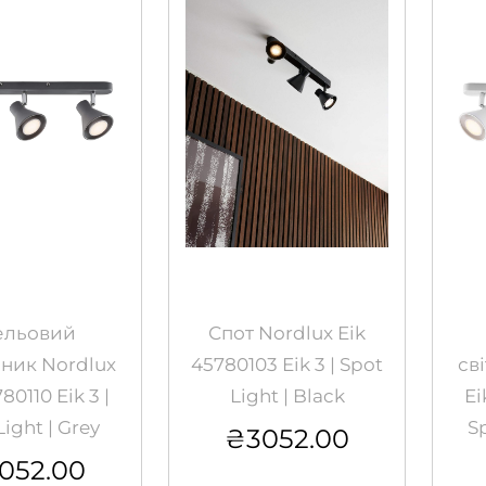
ельовий
Спот Nordlux Eik
ьник Nordlux
45780103 Eik 3 | Spot
св
80110 Eik 3 |
Light | Black
Ei
Light | Grey
S
₴
3052.00
052.00