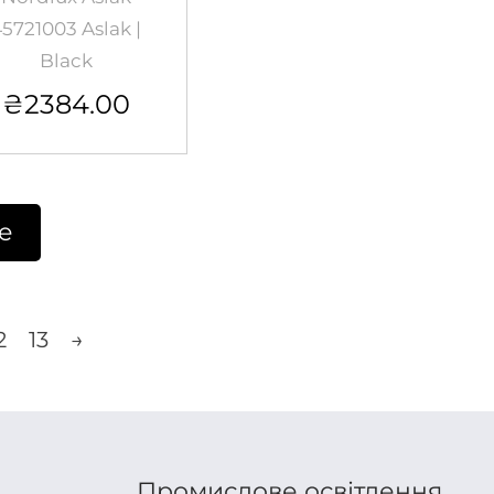
5721003 Aslak |
Black
₴
2384.00
е
2
13
→
Промислове освітлення