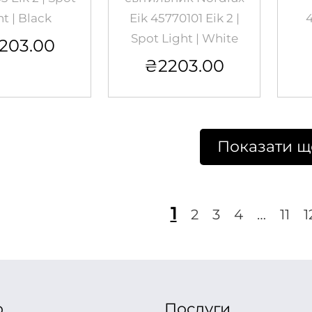
ht | Black
Eik 45770101 Eik 2 |
4
Spot Light | White
203.00
₴
2203.00
Показати щ
1
2
3
4
…
11
1
ю
Послуги