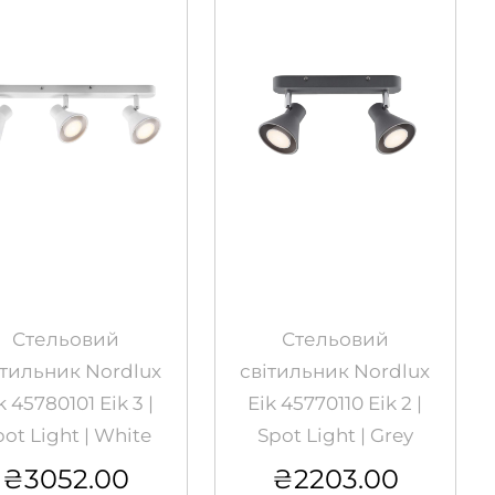
Стельовий
Стельовий
ітильник Nordlux
світильник Nordlux
k 45780101 Eik 3 |
Eik 45770110 Eik 2 |
pot Light | White
Spot Light | Grey
₴
3052.00
₴
2203.00