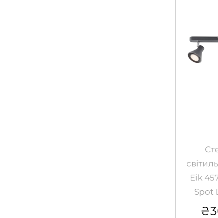
Ст
світил
Eik 457
Spot 
₴
3