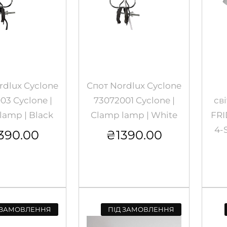
rdlux Cyclone
Спот Nordlux Cyclone
03 Cyclone |
73072001 Cyclone |
св
lamp | Black
Clamp lamp | White
FRI
4-S
390.00
₴
1390.00
 ЗАМОВЛЕННЯ
ПІД ЗАМОВЛЕННЯ