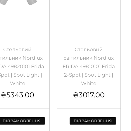
Стельовий
Стельовий
ітильник Nordlux
світильник Nordlux
DA 49820101 Frida
FRIDA 49810101 Frida
pot | Spot Light |
2-Spot | Spot Light |
White
White
₴
5343.00
₴
3017.00
ПІД ЗАМОВЛЕННЯ
ПІД ЗАМОВЛЕННЯ