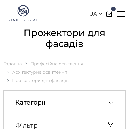
0
UA
Прожектори для
фасадів
Головна
Професійне освітлення
Архітектурне освітлення
Прожектори для фасадів
Категорії
Фільтр