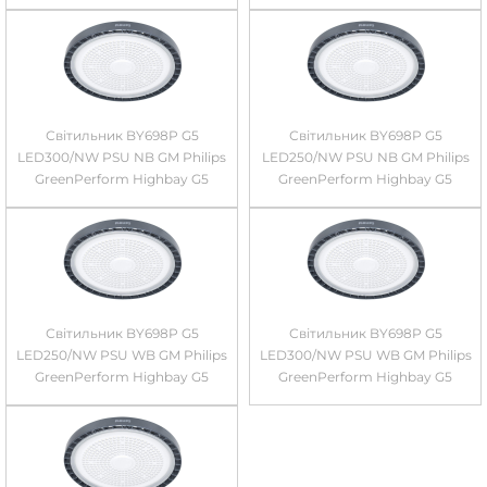
Світильник BY698P G5
Світильник BY698P G5
LED300/NW PSU NB GM Philips
LED250/NW PSU NB GM Philips
GreenPerform Highbay G5
GreenPerform Highbay G5
Світильник BY698P G5
Світильник BY698P G5
LED250/NW PSU WB GM Philips
LED300/NW PSU WB GM Philips
GreenPerform Highbay G5
GreenPerform Highbay G5