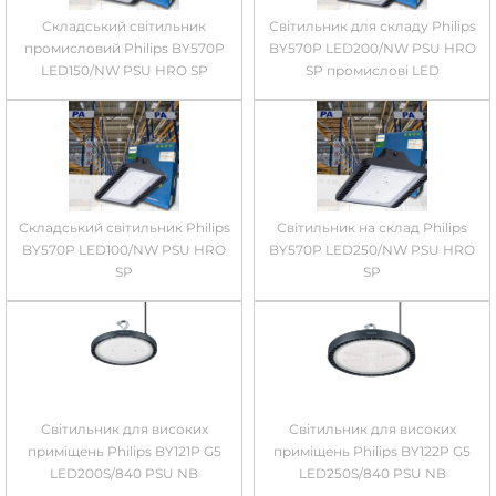
Складський світильник
Світильник для складу Philips
промисловий Philips BY570P
BY570P LED200/NW PSU HRO
LED150/NW PSU HRO SP
SP промислові LED
Складський світильник Philips
Світильник на склад Philips
BY570P LED100/NW PSU HRO
BY570P LED250/NW PSU HRO
SP
SP
Світильник для високих
Світильник для високих
приміщень Philips BY121P G5
приміщень Philips BY122P G5
LED200S/840 PSU NB
LED250S/840 PSU NB