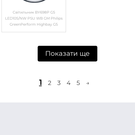
Світильник BY698P G5
LED105/NW PSU WB GM Philips
GreenPerform Highbay G5
Показати ще
1
2
3
4
5
→