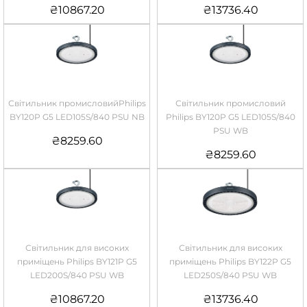
₴
10867.20
₴
13736.40
Світильник промисловийPhilips
Світильник промисловий
BY120P G5 LED105S/840 PSU NB
Philips BY120P G5 LED105S/840
PSU WB
₴
8259.60
₴
8259.60
Світильник для високих
Світильник для високих
приміщень Philips BY121P G5
приміщень Philips BY122P G5
LED200S/840 PSU WB
LED250S/840 PSU WB
₴
10867.20
₴
13736.40