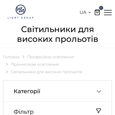
0
UA
Світильники для
високих прольотів
Головна
Професійне освітлення
Промислове освітлення
Світильники для високих прольотів
Категорії
Фільтр