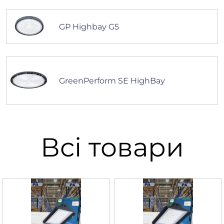
GP Highbay G5
GreenPerform SE HighBay
Всі товари