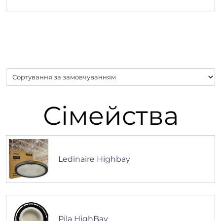
Сімейства
Ledinaire Highbay
Pila HighBay