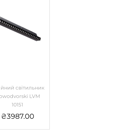
ійний світильник
owodvorski LVM
10151
₴
3987.00