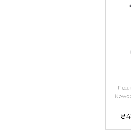
Підв
Nowod
₴
4