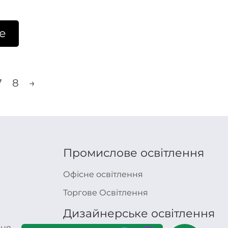
е
7
8
→
Промислове освітлення
Офісне освітлення
Торгове Освітлення
Дизайнерське освітлення
ння