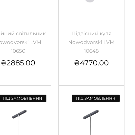
ійний світильник
Підвісний куля
owodvorski LVM
Nowodvorski LVM
10650
10648
₴
2885.00
₴
4770.00
ПІД ЗАМОВЛЕННЯ
ПІД ЗАМОВЛЕННЯ