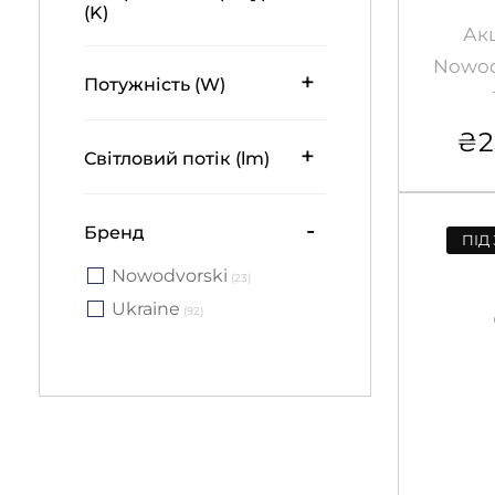
(K)
Ак
Nowod
+
Потужність (W)
₴
2
+
Світловий потік (lm)
-
Бренд
ПІД
Nowodvorski
(23)
Ukraine
(92)