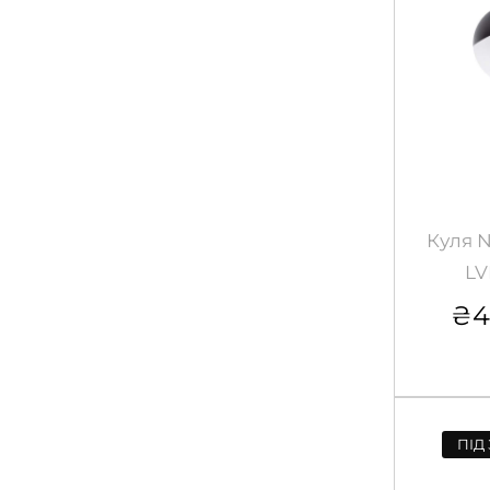
Куля 
LV
₴
4
ПІД