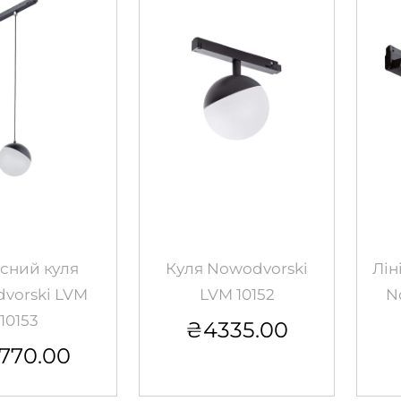
існий куля
Куля Nowodvorski
Лін
vorski LVM
LVM 10152
N
10153
₴
4335.00
770.00