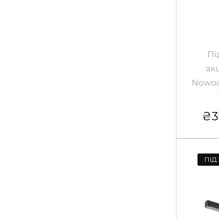
Пі
ак
Nowod
₴
3
ПІД