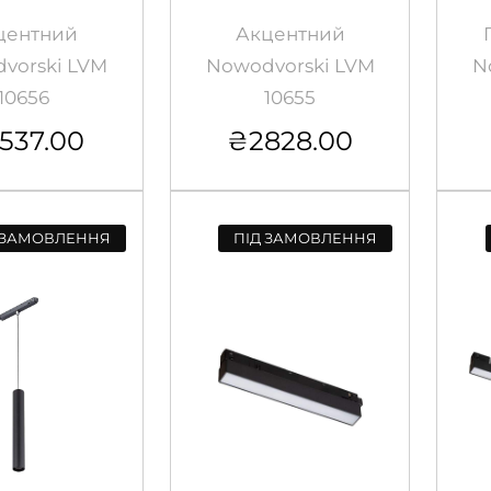
центний
Акцентний
vorski LVM
Nowodvorski LVM
N
10656
10655
537.00
₴
2828.00
 ЗАМОВЛЕННЯ
ПІД ЗАМОВЛЕННЯ