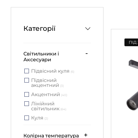
Категорії
ПІД
-
Світильники і
Аксесуари
Підвісний куля
(6)
Підвісний
акцентний
(3)
Акцентний
(40)
Лінійний
світильник
(64)
Куля
(2)
+
Колірна температура