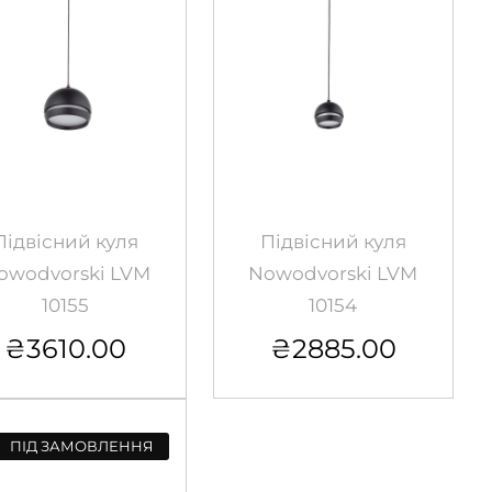
Підвісний куля
Підвісний куля
owodvorski LVM
Nowodvorski LVM
10155
10154
₴
3610.00
₴
2885.00
ПІД ЗАМОВЛЕННЯ