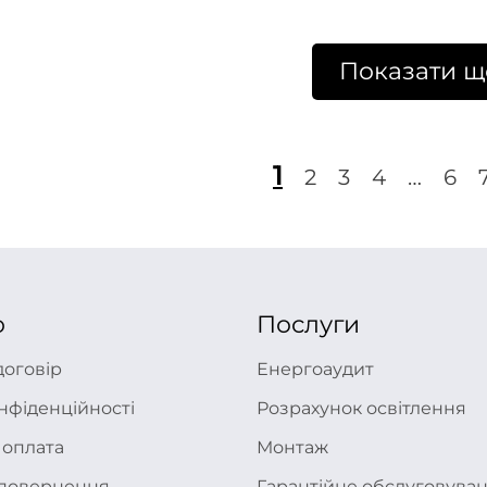
Показати щ
1
2
3
4
…
6
ю
Послуги
договір
Енергоаудит
нфіденційності
Розрахунок освітлення
 оплата
Монтаж
а повернення
Гарантійне обслуговува