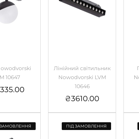
Nowodvorski
Лінійний світильник
M 10647
Nowodvorski LVM
N
10646
335.00
₴
3610.00
 ЗАМОВЛЕННЯ
ПІД ЗАМОВЛЕННЯ