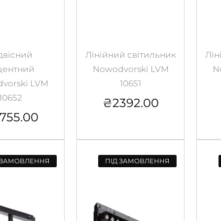
двісний
Лінійний світильник
Лін
центний
Nowodvorski LVM
N
vorski LVM
10651
10652
₴
2392.00
755.00
 ЗАМОВЛЕННЯ
ПІД ЗАМОВЛЕННЯ