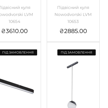
Підвісний куля
Підвісний куля
owodvorski LVM
Nowodvorski LVM
10654
10653
₴
3610.00
₴
2885.00
ПІД ЗАМОВЛЕННЯ
ПІД ЗАМОВЛЕННЯ