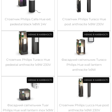
Стовпчик Philips Calla Hue ext.
Стовпчик Philips Turaco Hue
pedestal black 1x8W 24V
post anthracite 1x9W 230V
НЕМАЄ В НАЯВНОСТІ
НЕМАЄ В НАЯВНОСТІ
Стовпчик Philips Turaco Hue
Фасадний світильник Turaco
pedestal anthracite 1x9W 230V
Philips Hue wall lantern
anthracite 1x9W
НЕМАЄ В НАЯВНОСТІ
НЕМАЄ В НАЯВНОСТІ
Фасадний світильник Tuar
Стовпчик Philips Lucca Hue post
Philips Hue wall lantern inox 1x9W
anthracite 1x9W 230V