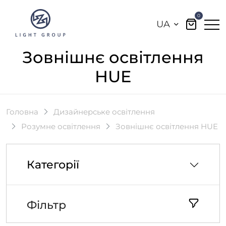
0
UA
Зовнішнє освітлення
HUE
Головна
Дизайнерське освітлення
Розумне освітлення
Зовнішнє освітлення HUE
Категорії
Фільтр