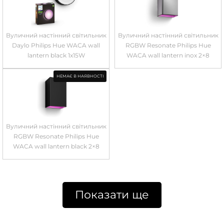
Вуличний настінний світильник
Вуличний настінний світильник
Daylo Philips Hue WACA wall
RGBW Resonate Philips Hue
lantern black 1x15W
WACA wall lantern inox 2×8
НЕМАЄ В НАЯВНОСТІ
Вуличний настінний світильник
RGBW Resonate Philips Hue
WACA wall lantern black 2×8
Показати ще