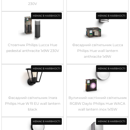
230V
НЕМАЄ В НАЯВНОСТІ
НЕМАЄ В НАЯВНОСТІ
Стовпчик Philips Lucca Hue
Фасадний світильник Lucca
pedestal anthracite 1x9W 230V
Philips Hue wall lantern
anthracite 1x9W
НЕМАЄ В НАЯВНОСТІ
НЕМАЄ В НАЯВНОСТІ
Фасадний світильник Inara
Вуличний настінний світильник
Philips Hue W fil EU wall lantern
RGBW Daylo Philips Hue WACA
black
wall lantern inox 1x15W
НЕМАЄ В НАЯВНОСТІ
НЕМАЄ В НАЯВНОСТІ