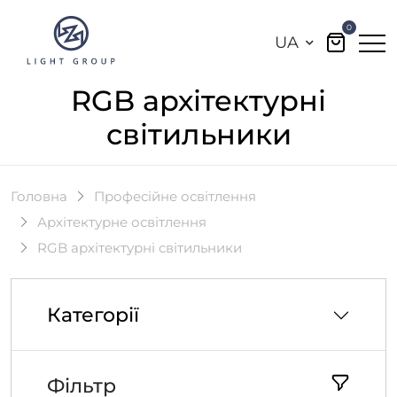
0
UA
RGB архітектурні
світильники
Головна
Професійне освітлення
Архітектурне освітлення
RGB архітектурні світильники
Категорії
Фільтр