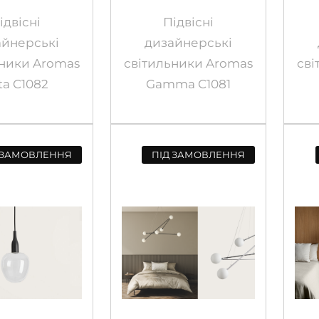
ідвісні
Підвісні
айнерські
дизайнерські
ьники Aromas
світильники Aromas
сві
ta C1082
Gamma C1081
 ЗАМОВЛЕННЯ
ПІД ЗАМОВЛЕННЯ