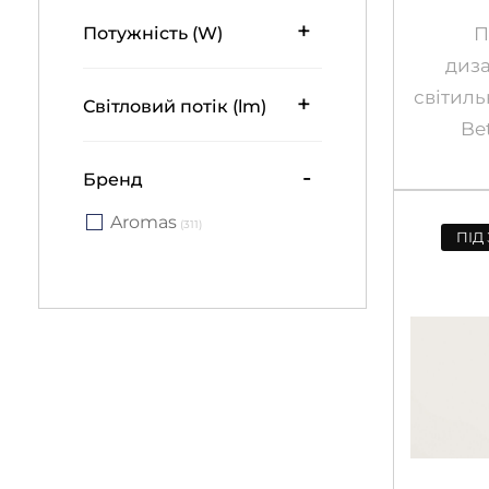
+
Потужність (W)
П
диз
світил
+
Світловий потік (lm)
Be
-
Бренд
Aromas
(311)
ПІД