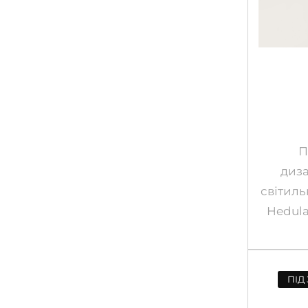
П
диз
світил
Hedula 
ПІД