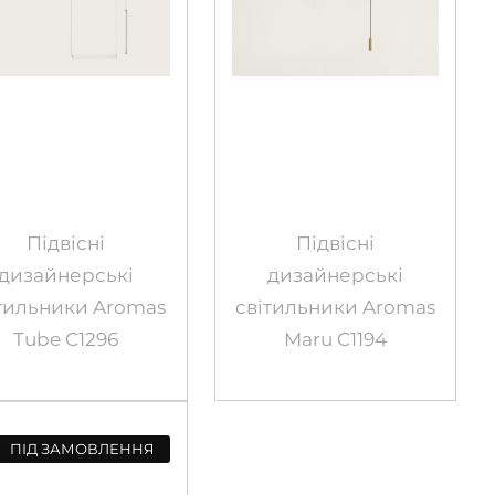
Підвісні
Підвісні
дизайнерські
дизайнерські
тильники Aromas
світильники Aromas
Tube C1296
Maru C1194
ПІД ЗАМОВЛЕННЯ