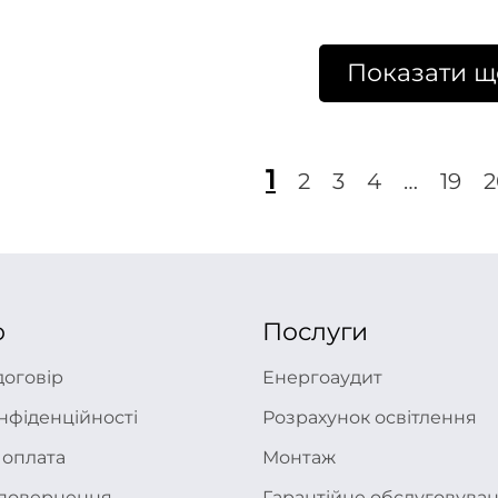
Показати щ
1
2
3
4
…
19
2
ю
Послуги
договір
Енергоаудит
нфіденційності
Розрахунок освітлення
 оплата
Монтаж
а повернення
Гарантійне обслуговува