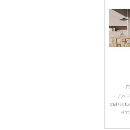
П
диз
світил
Hat