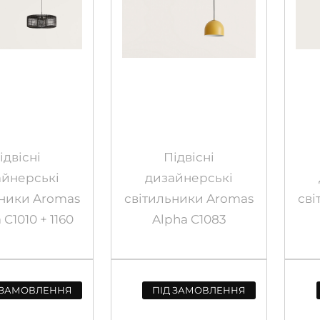
ідвісні
Підвісні
айнерські
дизайнерські
ьники Aromas
світильники Aromas
сві
C1010 + 1160
Alpha C1083
 ЗАМОВЛЕННЯ
ПІД ЗАМОВЛЕННЯ