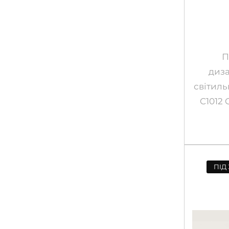
П
диз
світил
C1012 
ПІД