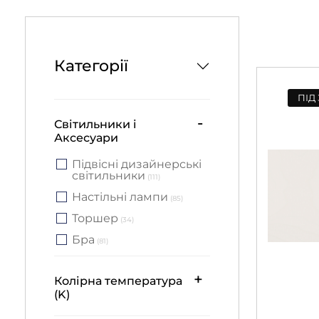
Категорії
ПІД
-
Світильники і
Аксесуари
Підвісні дизайнерські
світильники
(111)
Настільні лампи
(85)
Торшер
(34)
Бра
(81)
+
Колірна температура
(K)