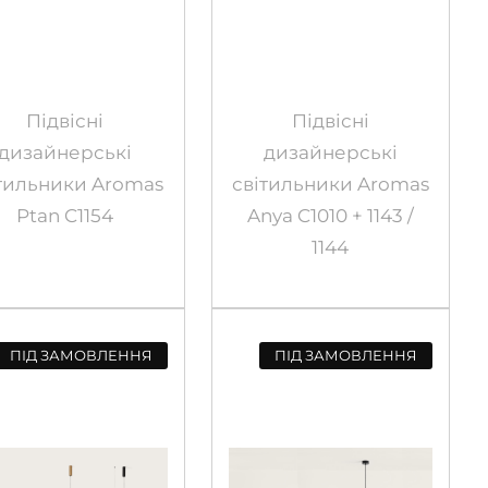
Підвісні
Підвісні
дизайнерські
дизайнерські
тильники Aromas
світильники Aromas
Ptan C1154
Anya C1010 + 1143 /
1144
ПІД ЗАМОВЛЕННЯ
ПІД ЗАМОВЛЕННЯ