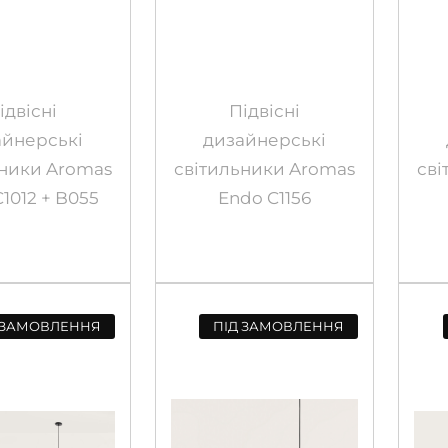
ідвісні
Підвісні
айнерські
дизайнерські
ьники Aromas
світильники Aromas
сві
C1012 + B055
Endo C1156
 ЗАМОВЛЕННЯ
ПІД ЗАМОВЛЕННЯ