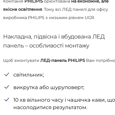
Компанія
PHILIPІS
орієнтована
на економне, але
якісне освітлення
. Тому всі ЛЕД панелі для офісу
виробника PHILIPS з низьким рівнем UGR.
Накладна, підвісна і вбудована ЛЕД
панель – особливості монтажу
Щоб змонтувати
ЛЕД-панель PHILIPS
Вам потрібно
cвітильник;
викрутка або шуруповерт;
10 хв вільного часу і чашечка кави, щ
насолодитися результатом.