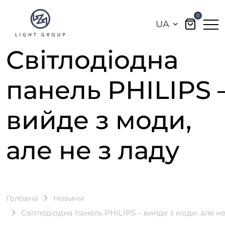
0
UA
Світлодіодна
панель PHILIPS 
вийде з моди,
але не з ладу
Головна
Новини
Світлодіодна панель PHILIPS – вийде з моди, але не