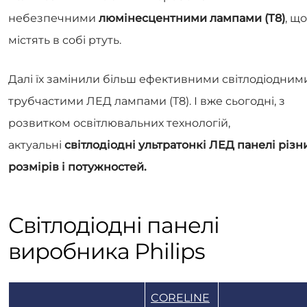
небезпечними
люмінесцентними лампами (Т8)
, що
містять в собі ртуть.
Далі їх замінили більш ефективними світлодіодним
трубчастими ЛЕД лампами (Т8). І вже сьогодні, з
розвитком освітлювальних технологій,
актуальні
світлодіодні ультратонкі ЛЕД панелі різн
розмірів і потужностей.
Світлодіодні панелі
виробника Philips
CORELINE