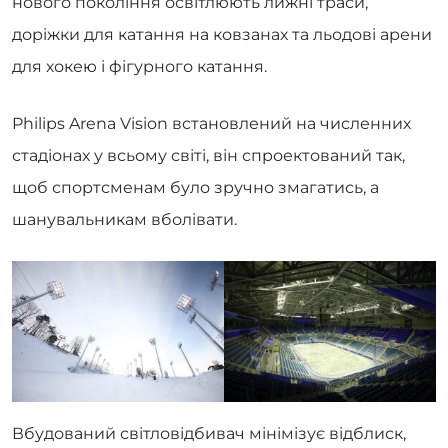
нового покоління освітлюють лижні траси,
доріжки для катання на ковзанах та льодові арени
для хокею і фігурного катання.
Philips Arena Vision встановлений на численних
стадіонах у всьому світі, він спроектований так,
щоб спортсменам було зручно змагатись, а
шанувальникам вболівати.
Вбудований світловідбивач мінімізує відблиск,