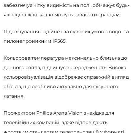
забезпечує чітку видимість на полі, обмежує будь-
які відволікання, що можуть заважати гравцям.
Підсвічування надійне і за суворих умов з водо- та
пилонепроникним IP565.
Кольорова температура максимально близька до
денного світла, підвищує зосередженість. Висока
кольоровізуалізація відображає справжній вигляд
об’єкта, що особливо актуально для фігурного
катання.
Прожектори Philips Arena Vision знахідка для
телевізійних компаній, адже відповідають
жорстким стандартам телетрансляцій у форматі