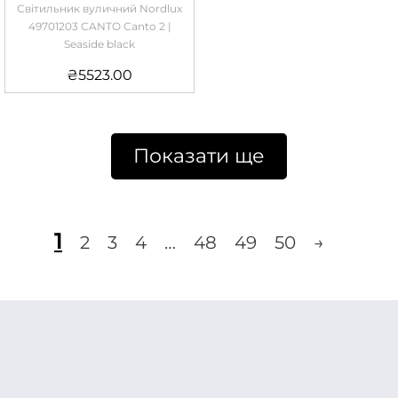
Світильник вуличний Nordlux
49701203 CANTO Canto 2 |
Seaside black
₴
5523.00
Показати ще
1
2
3
4
…
48
49
50
→