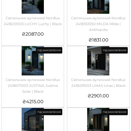
Світильник вуличний Nordlux
Світильник вуличний Nordlux
2418231003 LUCHY Luchy | Black
2418351050 MILDA Milda |
Anthracite
₴
2087.00
₴
1831.00
ПІД ЗАМОВЛЕННЯ
ПІД ЗАМОВЛЕННЯ
Світильник вуличний Nordlux
Світильник вуличний Nordlux
2418071003 JUSTINA Justina
2418291003 LINAS Linas | Black
Solar | Black
₴
2901.00
₴
4215.00
ПІД ЗАМОВЛЕННЯ
ПІД ЗАМОВЛЕННЯ