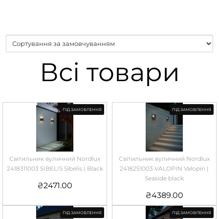
Всі товари
ПІД ЗАМОВЛЕННЯ
ПІД ЗАМОВЛЕННЯ
Світильник вуличний Nordlux
Світильник вуличний Nordlux
2418311003 SIBELIS Sibelis | Black
2418251003 VALOPIN Valopin |
Seaside black
₴
2471.00
₴
4389.00
ПІД ЗАМОВЛЕННЯ
ПІД ЗАМОВЛЕННЯ