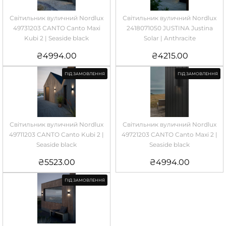
Світильник вуличний Nordlux
Світильник вуличний Nordlux
49731203 CANTO Canto Maxi
2418071050 JUSTINA Justina
Kubi 2 | Seaside black
Solar | Anthracite
₴
4994.00
₴
4215.00
ПІД ЗАМОВЛЕННЯ
ПІД ЗАМОВЛЕННЯ
Світильник вуличний Nordlux
Світильник вуличний Nordlux
49711203 CANTO Canto Kubi 2 |
49721203 CANTO Canto Maxi 2 |
Seaside black
Seaside black
₴
5523.00
₴
4994.00
ПІД ЗАМОВЛЕННЯ