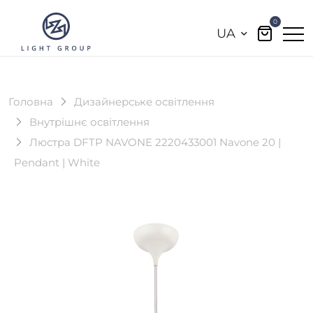
0
UA
Головна
Дизайнерське освітлення
Внутрішнє освітлення
Люстра DFTP NAVONE 2220433001 Navone 20 |
Pendant | White