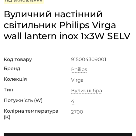
ПІД ЗАМОВЛЕННЯ
Вуличний настінний
світильник Philips Virga
wall lantern inox 1x3W SELV
Код товару
915004309001
Бренд
Philips
Колекція
Virga
Тип
Вуличні бра
Потужність (W)
4
Колірна температура
2700
(K)