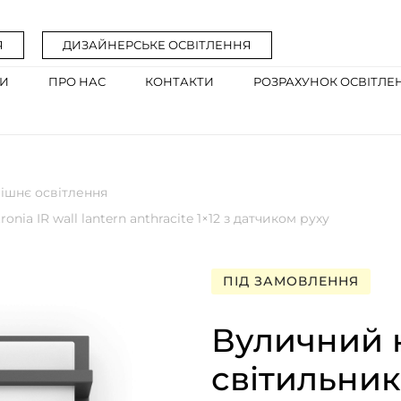
Я
ДИЗАЙНЕРСЬКЕ ОСВІТЛЕННЯ
ГИ
ПРО НАС
КОНТАКТИ
РОЗРАХУНОК ОСВІТЛЕ
ішнє освітлення
nia IR wall lantern anthracite 1×12 з датчиком руху
ПІД ЗАМОВЛЕННЯ
Вуличний 
світильник 