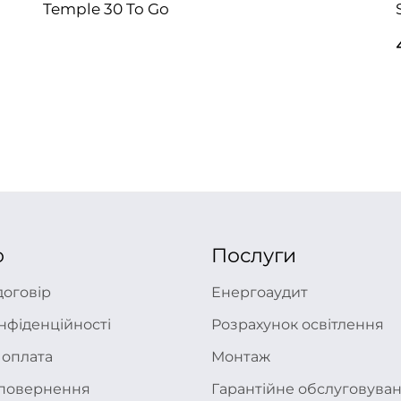
Temple 30 To Go
ю
Послуги
договір
Енергоаудит
нфіденційності
Розрахунок освітлення
 оплата
Монтаж
а повернення
Гарантійне обслуговува