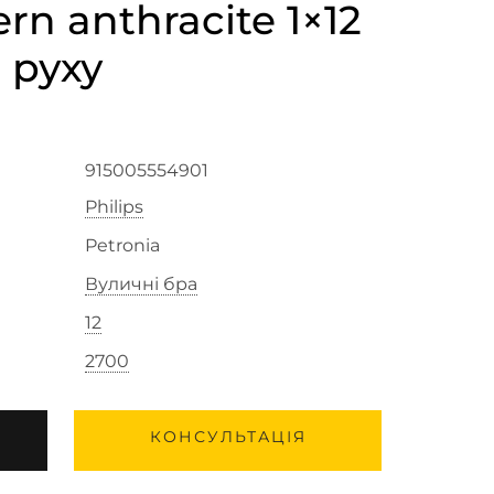
ern anthracite 1×12
 руху
915005554901
Philips
Petronia
Вуличні бра
12
2700
КОНСУЛЬТАЦІЯ