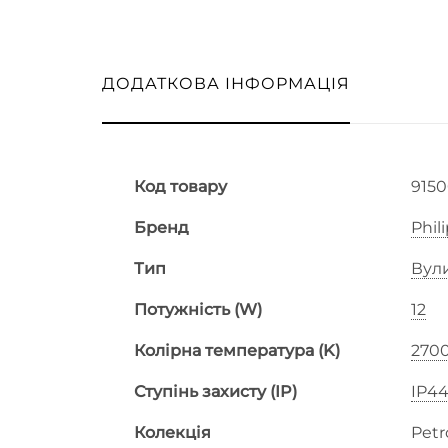
ДОДАТКОВА ІНФОРМАЦІЯ
Код товару
915
Бренд
Phil
Тип
Вул
Потужність (W)
12
Колірна температура (K)
270
Ступінь захисту (IP)
IP4
Колекція
Petr