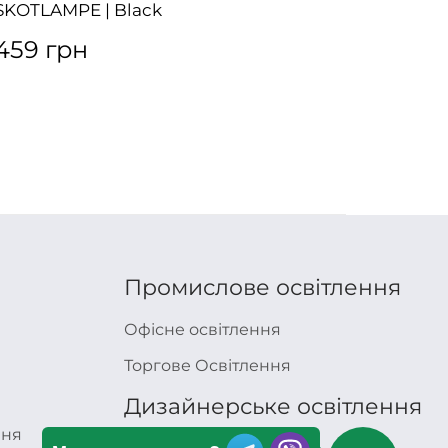
SKOTLAMPE | Black
Jim To 
459 грн
4645
Промислове освітлення
Офісне освітлення
Торгове Освітлення
Дизайнерське освітлення
ння