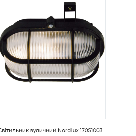
Світильник вуличний Nordlux 17051003
Настіл