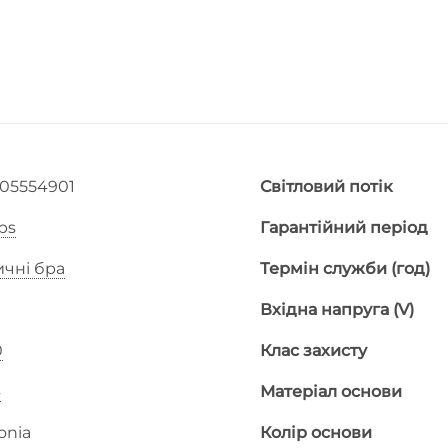
005554901
Світловий потік
ips
Гарантійний період
ичні бра
Термін служби (год)
Вхідна напруга (V)
0
Клас захисту
4
Матеріал основи
onia
Колір основи