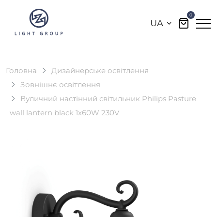
0
UA
Головна
Дизайнерське освітлення
Зовнішнє освітлення
Вуличний настінний світильник Philips Pasture
wall lantern black 1x60W 230V