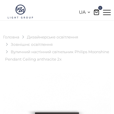
0
UA
Головна
Дизайнерське освітлення
Зовнішнє освітлення
Вуличний настінний світильник Philips Moonshine
Pendant Ceiling anthracite 2x