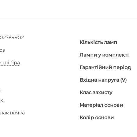
002789902
Кількість ламп
ips
Лампи у комплекті
ичні бра
Гарантійний період
Вхідна напруга (V)
4
Клас захисту
ek
Матеріал основи
 лампочка
Колір основи