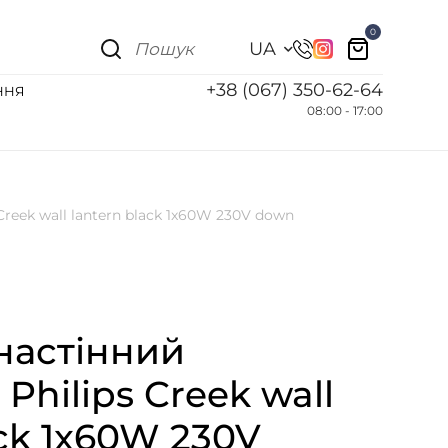
0
UA
+38 (067) 350-62-64
ННЯ
08:00 - 17:00
reek wall lantern black 1x60W 230V down
настінний
Philips Creek wall
ack 1x60W 230V