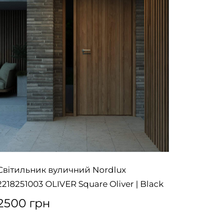
Світильник вуличний Nordlux
Настіл
2218251003 OLIVER Square Oliver | Black
Jim To 
2500 грн
4645