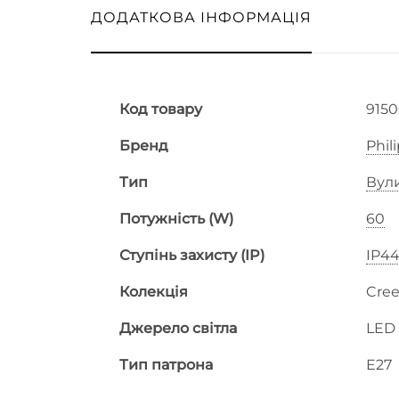
ДОДАТКОВА ІНФОРМАЦІЯ
Код товару
915
Бренд
Phil
Тип
Вул
Потужність (W)
60
Ступінь захисту (IP)
IP4
Колекція
Cre
Джерело світла
LED
Тип патрона
E27