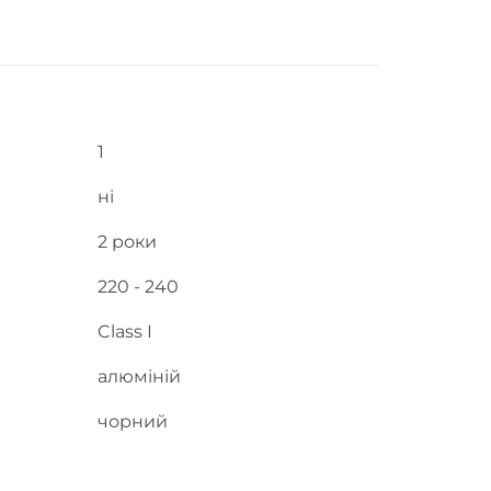
1
ні
2 роки
220 - 240
Class I
алюміній
чорний