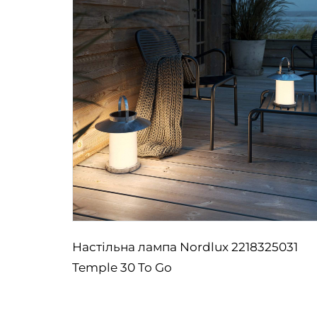
5006
Настільна лампа Nordlux 2218325031
 | Blue
Temple 30 To Go