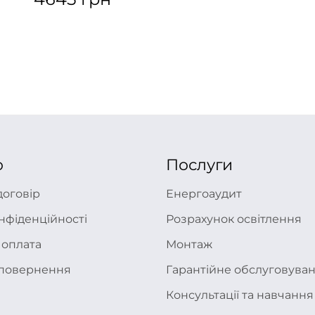
ю
Послуги
договір
Енергоаудит
нфіденційності
Розрахунок освітлення
 оплата
Монтаж
а повернення
Гарантійне обслуговува
Консультації та навчання