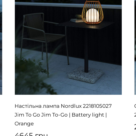
Настільна лампа Nordlux 2218105027
Jim To Go Jim To-Go | Battery light |
Orange
4645 грн