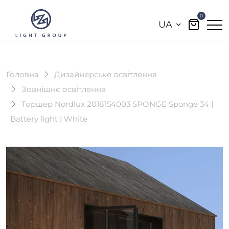
0
UA
Головна
Дизайнерське освітлення
Зовнішнє освітлення
Торшер Nordlux 2018154003 SPONGE Sponge 34 |
Battery light | White