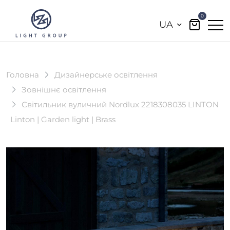
0
UA
Головна
Дизайнерське освітлення
Зовнішнє освітлення
Світильник вуличний Nordlux 2218308035 LINTON
Linton | Garden light | Brass