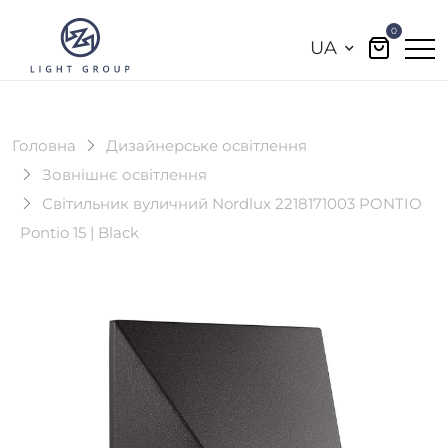
0
UA
Головна
Дизайнерське освітлення
Зовнішнє освітлення
Світильник вуличний Nordlux 2218171003 PONTIO
Pontio 15 | Black