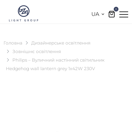
0
UA
Головна
Дизайнерське освітлення
Зовнішнє освітлення
Philips – Вуличний настінний світильник
Hedgehog wall lantern grey 1x42W 230V