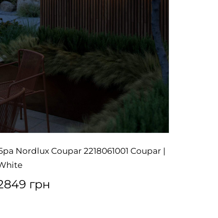
Бра Nordlux Coupar 2218061001 Coupar |
Світил
White
221801
Battery
2849 грн
1390