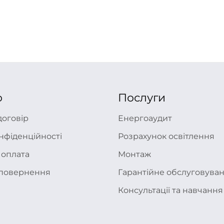
ю
Послуги
договір
Енергоаудит
нфіденційності
Розрахунок освітлення
 оплата
Монтаж
а повернення
Гарантійне обслуговува
Консультації та навчання