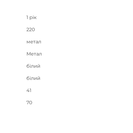
1 рік
220
метал
Метал
білий
білий
41
70