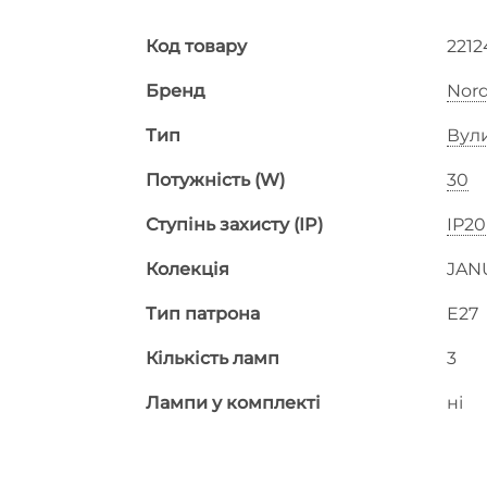
Код товару
2212
Бренд
Nord
Тип
Вул
Потужність (W)
30
Ступінь захисту (IP)
IP20
Колекція
JAN
Тип патрона
E27
Кількість ламп
3
Лампи у комплекті
ні