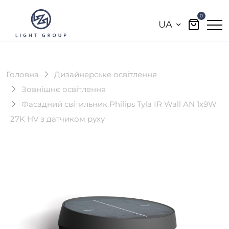
0
UA
Головна
Дизайнерське освітлення
Зовнішнє освітлення
Фасадний світильник Philips Tyla IR Wall AN 1x9W
27K HV з датчиком руху