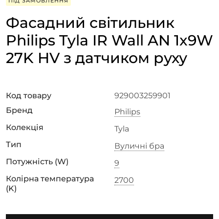
ПІД ЗАМОВЛЕННЯ
Фасадний світильник
Philips Tyla IR Wall AN 1x9W
27K HV з датчиком руху
Код товару
929003259901
Бренд
Philips
Колекція
Tyla
Тип
Вуличні бра
Потужність (W)
9
Колірна температура
2700
(K)