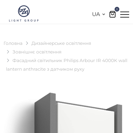
0
UA
Головна
Дизайнерське освітлення
Зовнішнє освітлення
Фасадний світильник Philips Arbour IR 4000K wall
lantern anthracite з датчиком руху