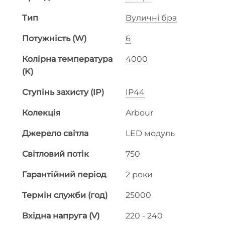
Тип
Вуличні бра
Потужність (W)
6
Колірна температура
4000
(K)
Ступінь захисту (IP)
IP44
Колекція
Arbour
Джерело світла
LED модуль
Світловий потік
750
Гарантійний період
2 роки
Термін служби (год)
25000
Вхідна напруга (V)
220 - 240