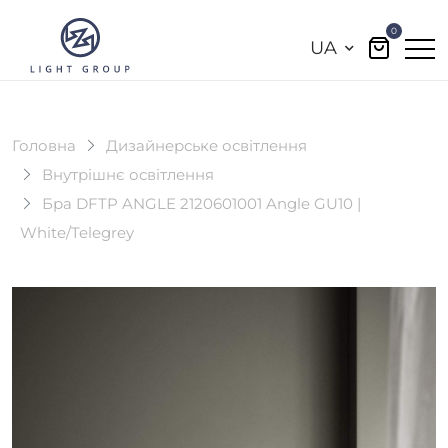
0
UA
Головна
Дизайнерське освітлення
Внутрішнє освітлення
Бра DFTP ANGLE 2120601001 Angle GU10 |
White/Telegrey