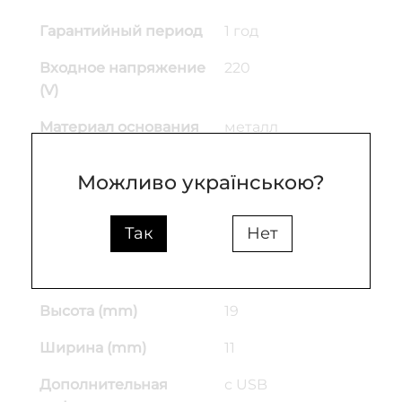
Гарантийный период
1 год
Входное напряжение
220
(V)
Материал основания
металл
Материал плафона
металл
Можливо українською?
Цвет основы
белый
Так
Нет
Цвет плафона
белый
Длина кабеля (mm)
180
Высота (mm)
19
Ширина (mm)
11
Дополнительная
с USB