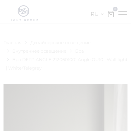
0
RU
Главная
Дизайнерское освещение
Внутреннее освещение
Бра
Бра DFTP ANGLE 2120601001 Angle GU10 | Wall light
| White/Telegrey