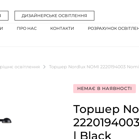
Я
ДИЗАЙНЕРСЬКЕ ОСВІТЛЕННЯ
ГИ
ПРО НАС
КОНТАКТИ
РОЗРАХУНОК ОСВІТЛЕ
рішнє освітлення
Торшер Nordlux NOMI 2220194003 Nomi |
НЕМАЄ В НАЯВНОСТІ
Торшер No
2220194003
| Black