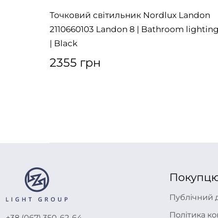
LLER 17
Точковий світильник Nordlux Landon
ting |
2110660103 Landon 8 | Bathroom lightin
| Black
2355 грн
Покупц
Публічний 
Політика ко
+38 (067) 350-62-64