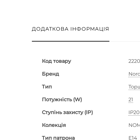
ДОДАТКОВА ІНФОРМАЦІЯ
Код товару
222
Бренд
Nord
Тип
Тор
Потужність (W)
21
Ступінь захисту (IP)
IP20
Колекція
NOM
Тип патрона
E14