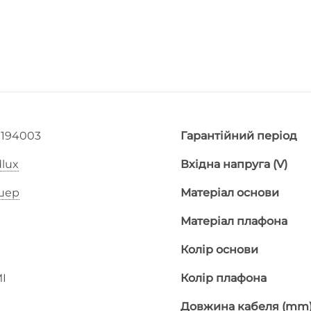
0194003
Гарантійний період
lux
Вхідна напруга (V)
шер
Матеріал основи
Матеріал плафона
Колір основи
I
Колір плафона
Довжина кабеля (mm