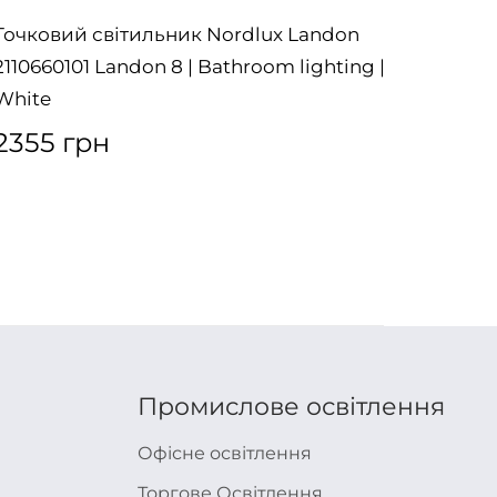
Точковий світильник Nordlux Landon
Точков
2110660101 Landon 8 | Bathroom lighting |
2110736
White
White
2355 грн
1541 
Промислове освітлення
Офісне освітлення
Торгове Освітлення