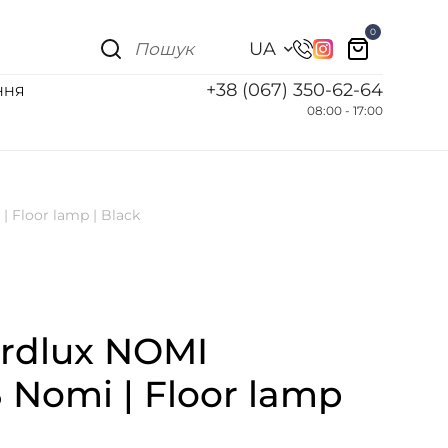
0
UA
+38 (067) 350-62-64
ННЯ
08:00 - 17:00
 Floor lamp | Black
rdlux NOMI
 Nomi | Floor lamp