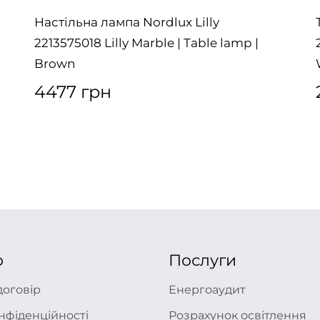
Настільна лампа Nordlux Lilly
g
2213575018 Lilly Marble | Table lamp |
Brown
4477 грн
ю
Послуги
договір
Енергоаудит
нфіденційності
Розрахунок освітлення