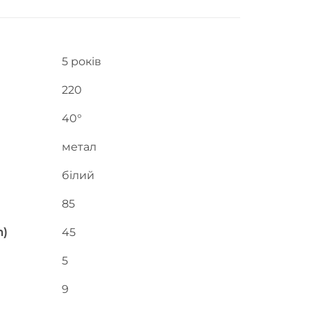
5 років
220
40°
метал
білий
85
m)
45
5
9