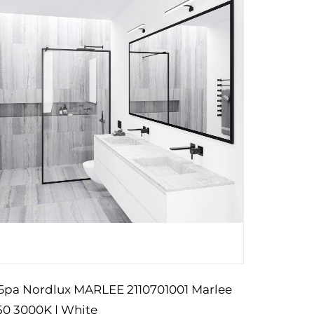
Бра Nordlux MARLEE 2110701001 Marlee
Настіл
50 3000K | White
2213575