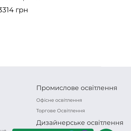
Brown
3314 грн
4477
Промислове освітлення
Офісне освітлення
Торгове Освітлення
Дизайнерське освітлення
ння