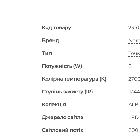
Код товару
231
Бренд
Nord
Тип
Точк
Потужність (W)
8
Колірна температура (K)
270
Ступінь захисту (IP)
IP4
Колекція
ALB
Джерело світла
LED
Світловий потік
600