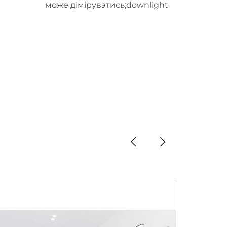
може діміруватись;downlight