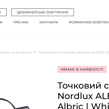
Я
ДИЗАЙНЕРСЬКЕ ОСВІТЛЕННЯ
ГИ
ПРО НАС
КОНТАКТИ
РОЗРАХУНОК ОСВІТЛЕ
рішнє освітлення
Точковий світильник Nordlux ALBRIC 231
НЕМАЄ В НАЯВНОСТІ
Точковий 
Nordlux AL
Albric | Wh