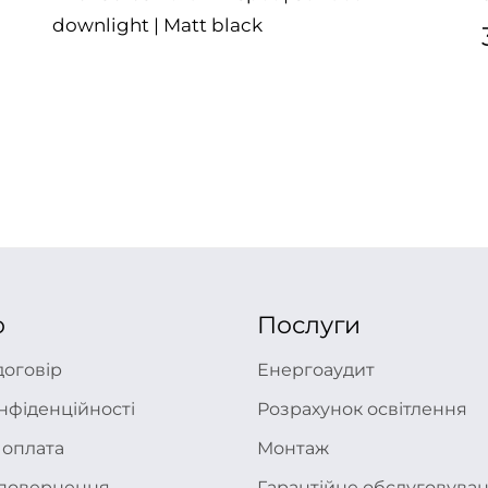
downlight | Matt black
ю
Послуги
договір
Енергоаудит
нфіденційності
Розрахунок освітлення
 оплата
Монтаж
а повернення
Гарантійне обслуговува