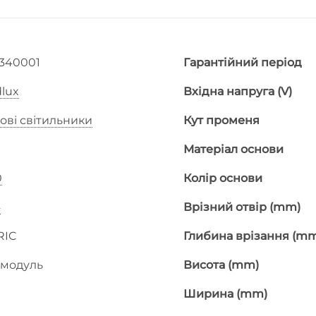
0340001
Гарантійний період
lux
Вхідна напруга (V)
ові світильники
Кут променя
Матеріал основи
0
Колір основи
4
Врізний отвір (mm)
RIC
Глибина врізання (m
 модуль
Висота (mm)
Ширина (mm)