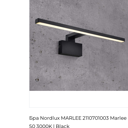
Бра Nordlux MARLEE 2110701003 Marlee
p |
50 3000K | Black