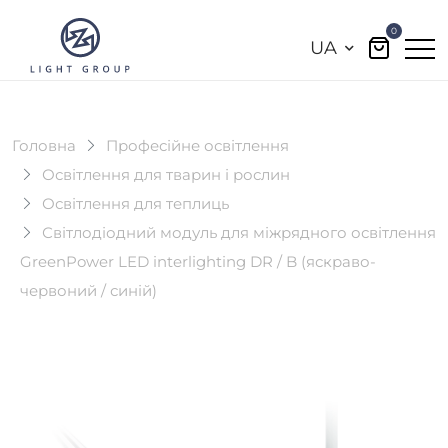
0
UA
Головна
Професійне освітлення
Освітлення для тварин і рослин
Освітлення для теплиць
Світлодіодний модуль для міжрядного освітлення
GreenPower LED interlighting DR / B (яскраво-
червоний / синій)