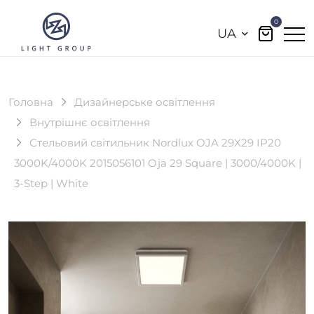
0
UA
Головна
Дизайнерське освітлення
Внутрішнє освітлення
Стельовий світильник Nordlux OJA 29X29 IP20
3000K/4000K 2015056101 Oja 29 Square | 3000/4000K |
3-Step | White