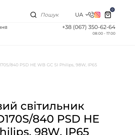
0
UA
+38 (067) 350-62-64
ННЯ
08:00 - 17:00
0S/840 PSD HE WB GC SI Philips, 98W, IP65
ий світильник
D170S/840 PSD HE
ilips, 98W, IP65