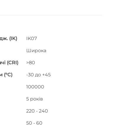
ж. (IK)
IK07
Широка
і (CRI)
>80
 (°C)
-30 до +45
100000
5 років
220 - 240
50 - 60