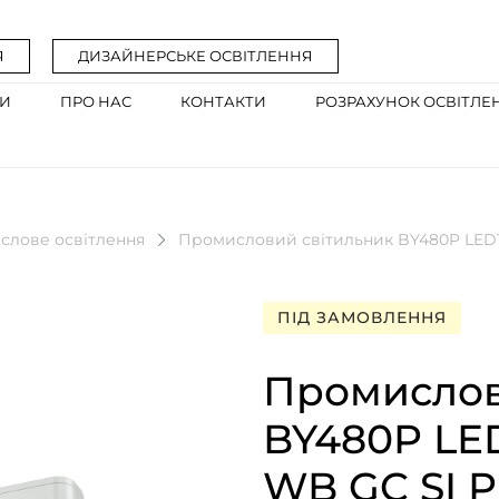
Я
ДИЗАЙНЕРСЬКЕ ОСВІТЛЕННЯ
ГИ
ПРО НАС
КОНТАКТИ
РОЗРАХУНОК ОСВІТЛЕ
слове освітлення
Промисловий світильник BY480P LED17
ПІД ЗАМОВЛЕННЯ
Промислов
BY480P LE
WB GC SI Ph