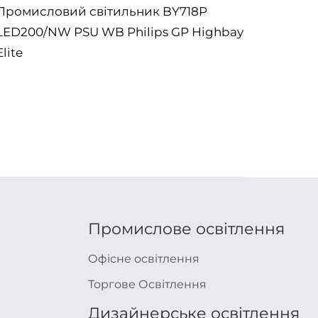
Промисловий світильник BY718P
Проми
LED200/NW PSU WB Philips GP Highbay
LED200
Elite
7537.
Промислове освітлення
Офісне освітлення
Торгове Освітлення
Дизайнерське освітлення