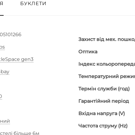
Я
БУКЛЕТИ
05101266
Захист від мех. пошкод
ips
Оптика
leSpace gen3
Індекс кольоропередач
hbay
Температурний режим
Термін служби (год)
0
Гарантійний період
Вхідна напруга (V)
бний
Частота струму (Hz)
стелі більше 6м