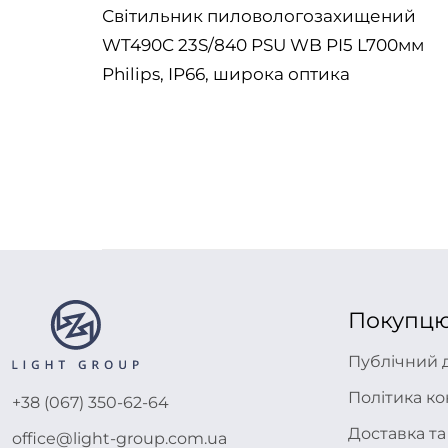
P G3
Світильник пиловологозахищений
WT490C 23S/840 PSU WB PI5 L700мм
Philips, IP66, широка оптика
Покупц
Публічний 
Політика ко
+38 (067) 350-62-64
Доставка та
office@light-group.com.ua