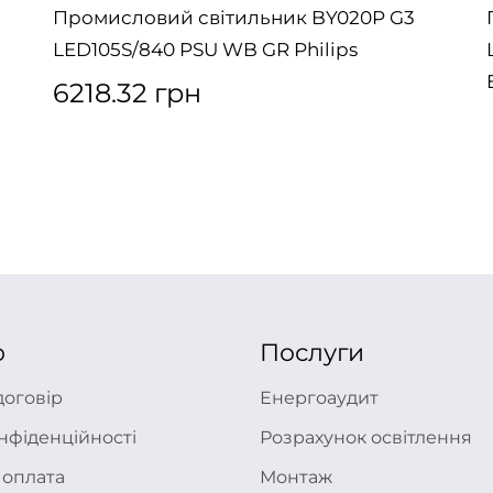
Промисловий світильник BY020P G3
LED105S/840 PSU WB GR Philips
6218.32 грн
ю
Послуги
договір
Енергоаудит
нфіденційності
Розрахунок освітлення
 оплата
Монтаж