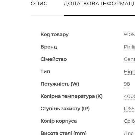
ОПИС
ДОДАТКОВА ІНФОРМАЦІ
Код товару
9105
Бренд
Phil
Сімейство
Gent
Тип
Hig
Потужність (W)
98
Колірна температура (K)
400
Ступінь захисту (IP)
IP65
Колір корпуса
Срі
Висота стелі (mm)
Для 