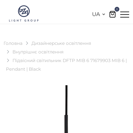
0
UA
Головна
Дизайнерське освітлення
Внутрішнє освітлення
Підвісний світильник DFTP MIB 6 71679903 MIB 6 |
Pendant | Black