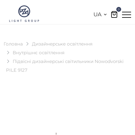
0
UA
Головна
Дизайнерське освітлення
Внутрішнє освітлення
Підвісні дизайнерські світильники Nowodvorski
PILE 9127