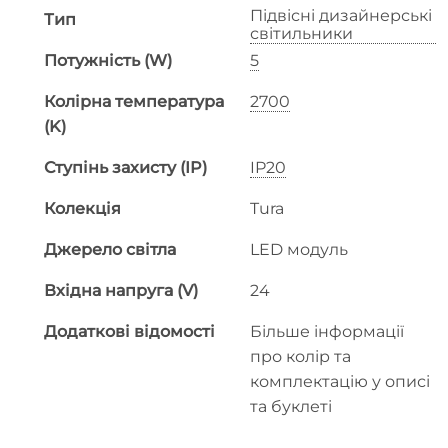
Підвісні дизайнерські
Тип
світильники
Потужність (W)
5
Колірна температура
2700
(K)
Ступінь захисту (IP)
IP20
Колекція
Tura
Джерело світла
LED модуль
Вхідна напруга (V)
24
Додаткові відомості
Більше інформації
про колір та
комплектацію у описі
та буклеті