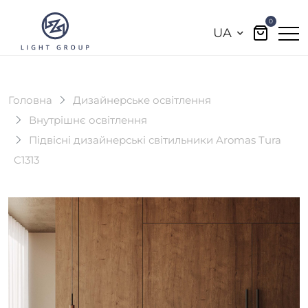
0
UA
Головна
Дизайнерське освітлення
Внутрішнє освітлення
Підвісні дизайнерські світильники Aromas Tura
C1313