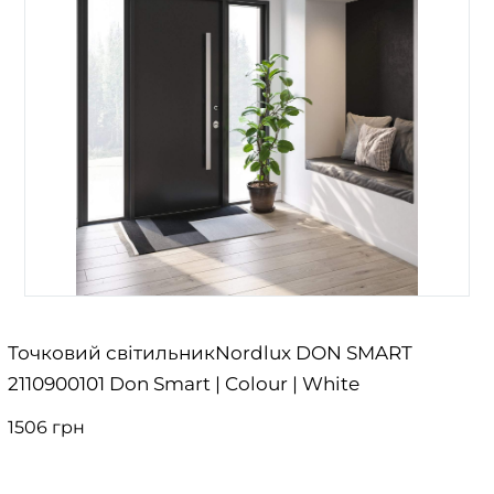
Точковий світильникNordlux DON SMART
2110900101 Don Smart | Colour | White
1506 грн