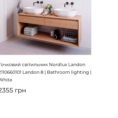
Точковий світильник Nordlux Landon
Люстра
2110660101 Landon 8 | Bathroom lighting |
Pendant
White
1250
2355 грн