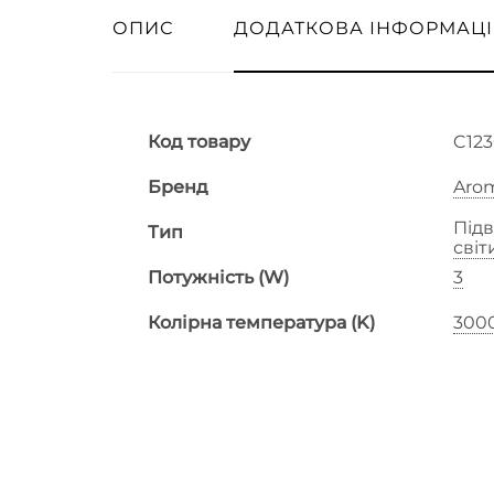
ОПИС
ДОДАТКОВА ІНФОРМАЦІ
Код товару
C123
Бренд
Aro
Підв
Тип
сві
Потужність (W)
3
Колірна температура (K)
300