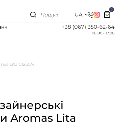
0
UA
+38 (067) 350-62-64
ННЯ
08:00 - 17:00
mas Lita C1230/4
изайнерські
и Aromas Lita