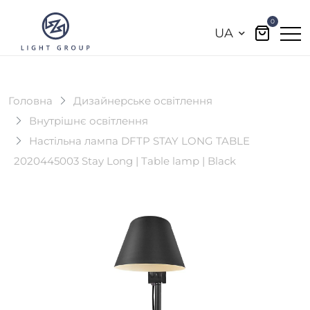
0
UA
Головна
Дизайнерське освітлення
Внутрішнє освітлення
Настільна лампа DFTP STAY LONG TABLE
2020445003 Stay Long | Table lamp | Black