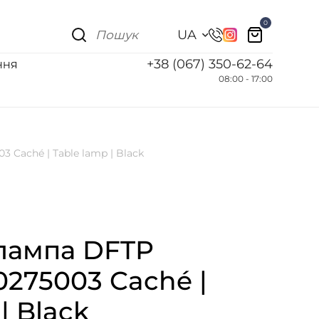
0
UA
+38 (067) 350-62-64
ННЯ
08:00 - 17:00
 Caché | Table lamp | Black
 лампа DFTP
275003 Caché |
| Black