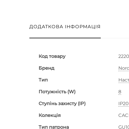
ДОДАТКОВА ІНФОРМАЦІЯ
Код товару
222
Бренд
Nord
Тип
Наст
Потужність (W)
8
Ступінь захисту (IP)
IP20
Колекція
CAC
Тип патрона
GU1