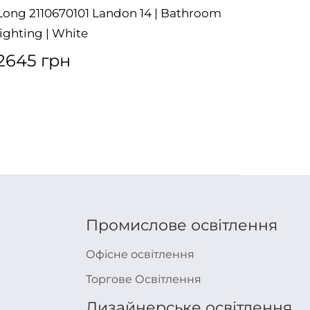
Long 2110670101 Landon 14 | Bathroom
Smart 
lighting | White
2616
2645 грн
Промислове освітлення
Офісне освітлення
Торгове Освітлення
Дизайнерське освітлення