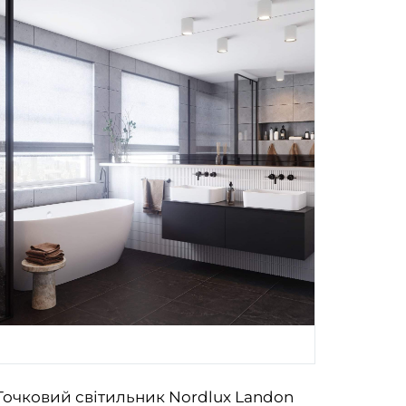
Точковий світильник Nordlux Landon
Точков