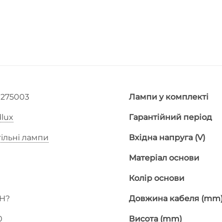
0275003
Лампи у комплекті
lux
Гарантійний період
ільні лампи
Вхідна напруга (V)
Матеріал основи
Колір основи
H?
Довжина кабеля (mm
0
Висота (mm)