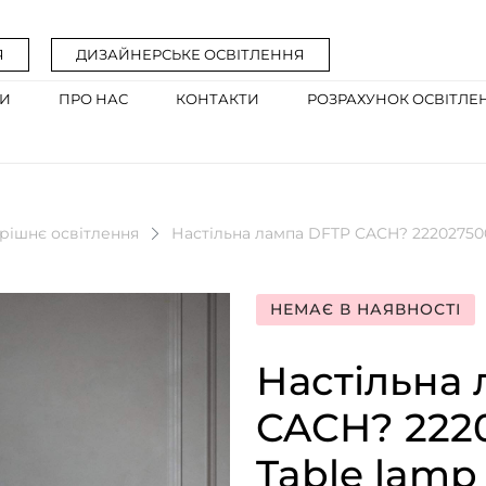
Я
ДИЗАЙНЕРСЬКЕ ОСВІТЛЕННЯ
ГИ
ПРО НАС
КОНТАКТИ
РОЗРАХУНОК ОСВІТЛЕ
рішнє освітлення
Настільна лампа DFTP CACH? 2220275003
НЕМАЄ В НАЯВНОСТІ
Настільна
CACH? 2220
Table lamp 