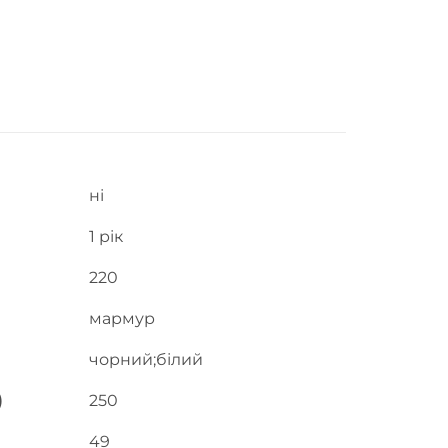
ні
1 рік
220
мармур
чорний;білий
)
250
49