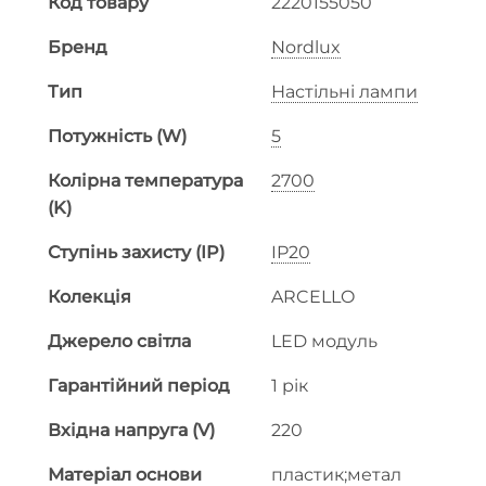
Код товару
2220155050
Бренд
Nordlux
Тип
Настільні лампи
Потужність (W)
5
Колірна температура
2700
(K)
Ступінь захисту (IP)
IP20
Колекція
ARCELLO
Джерело світла
LED модуль
Гарантійний період
1 рік
Вхідна напруга (V)
220
Матеріал основи
пластик;метал