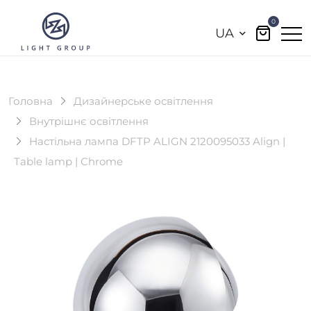
0
UA
Головна
Дизайнерське освітлення
Внутрішнє освітлення
Настільна лампа DFTP ALIGN 2120095033 Align |
Table lamp | Chrome