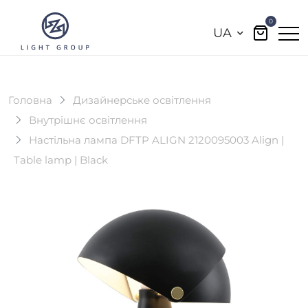
0
UA
Головна
Дизайнерське освітлення
Внутрішнє освітлення
Настільна лампа DFTP ALIGN 2120095003 Align |
Table lamp | Black