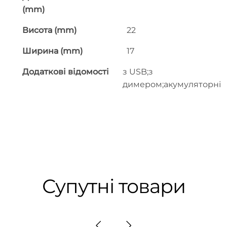
(mm)
Висота (mm)
22
Ширина (mm)
17
Додаткові відомості
з USB;з
димером;акумуляторні
Супутні товари