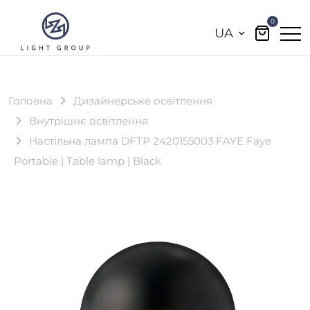
0
UA
Головна
Дизайнерське освітлення
Внутрішнє освітлення
Настільна лампа DFTP 2420155003 FAYE Faye
Portable | Table lamp | Black