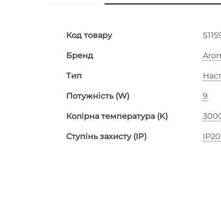
Код товару
S115
Бренд
Aro
Тип
Наст
Потужність (W)
9
Колірна температура (K)
300
Ступінь захисту (IP)
IP20