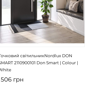
Точковий світильникNordlux DON
Точков
SMART 2110900101 Don Smart | Colour |
Long S
White
Long |
1506 грн
3134