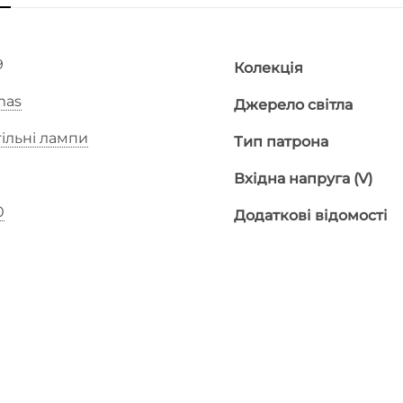
9
Колекція
mas
Джерело світла
ільні лампи
Тип патрона
Вхідна напруга (V)
0
Додаткові відомості