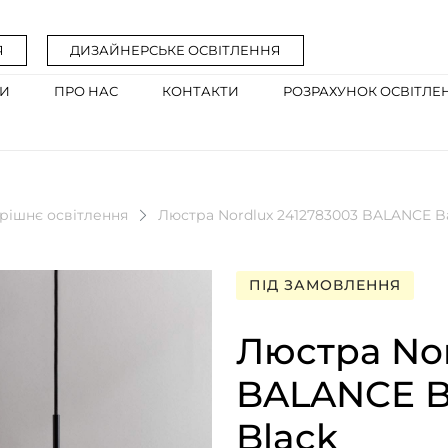
Я
ДИЗАЙНЕРСЬКЕ ОСВІТЛЕННЯ
ГИ
ПРО НАС
КОНТАКТИ
РОЗРАХУНОК ОСВІТЛЕ
рішнє освітлення
Люстра Nordlux 2412783003 BALANCE Bal
ПІД ЗАМОВЛЕННЯ
Люстра Nor
BALANCE Ba
Black