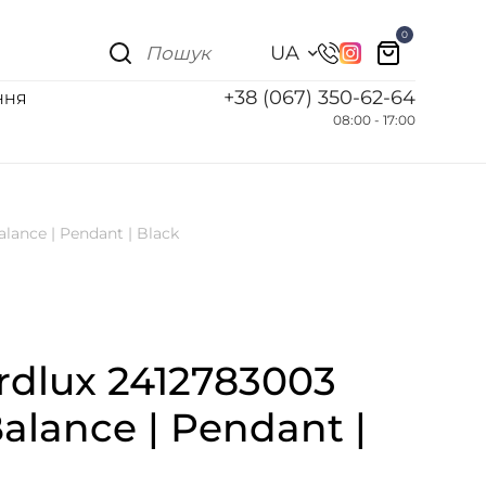
0
UA
+38 (067) 350-62-64
ННЯ
08:00 - 17:00
ance | Pendant | Black
dlux 2412783003
lance | Pendant |