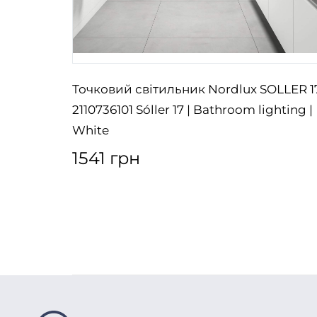
JA 42
Точковий світильник Nordlux SOLLER 1
54 2700K
2110736101 Sóller 17 | Bathroom lighting |
White
1541 грн