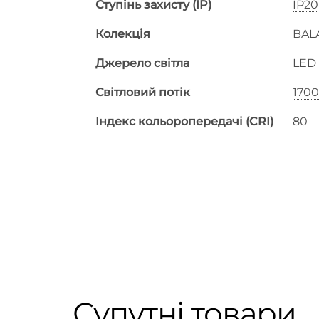
Ступінь захисту (IP)
IP20
Колекція
BAL
Джерело світла
LED
Світловий потік
1700
Індекс кольоропередачі (CRI)
80
Супутні товари