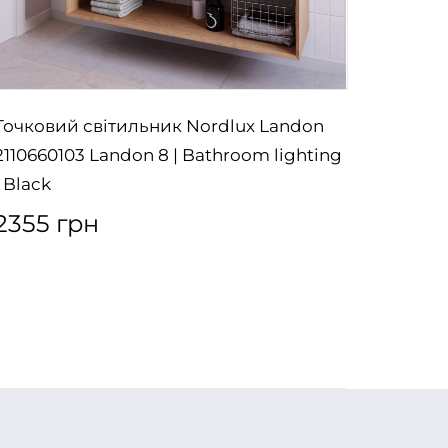
Точковий світильник Nordlux Landon
Стельо
2110660103 Landon 8 | Bathroom lighting
2700K 
| Black
| Senso
2355 грн
4994