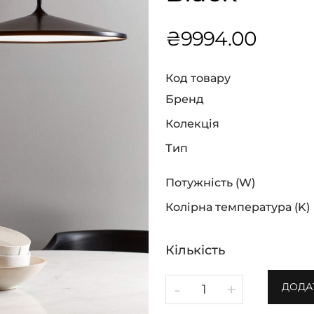
₴
9994.00
Код товару
Бренд
Колекція
Тип
Потужність (W)
Колірна температура (K)
Кількість
-
+
ДОДА