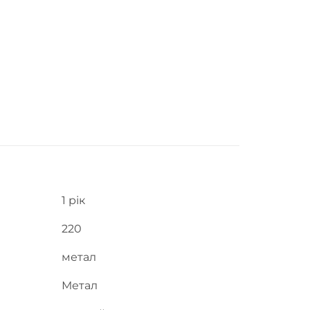
1 рік
220
метал
Метал