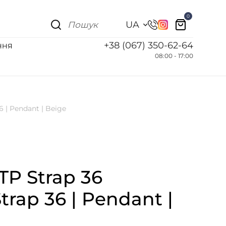
0
UA
+38 (067) 350-62-64
ННЯ
08:00 - 17:00
 | Pendant | Beige
P Strap 36
rap 36 | Pendant |