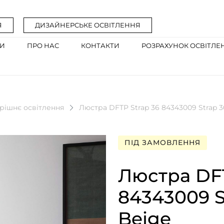
Я
ДИЗАЙНЕРСЬКЕ ОСВІТЛЕННЯ
ГИ
ПРО НАС
КОНТАКТИ
РОЗРАХУНОК ОСВІТЛЕ
рішнє освітлення
Люстра DFTP Strap 36 84343009 Strap 36
ПІД ЗАМОВЛЕННЯ
Люстра DFT
84343009 St
Beige