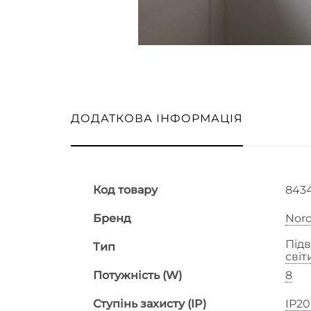
ДОДАТКОВА ІНФОРМАЦІЯ
Код товару
843
Бренд
Nord
Підв
Тип
сві
Потужність (W)
8
Ступінь захисту (IP)
IP20