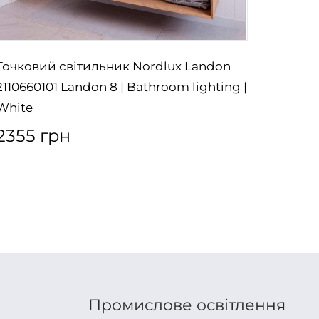
Точковий світильник Nordlux Landon
Бра No
2110660101 Landon 8 | Bathroom lighting |
White
2355 грн
Промислове освітлення