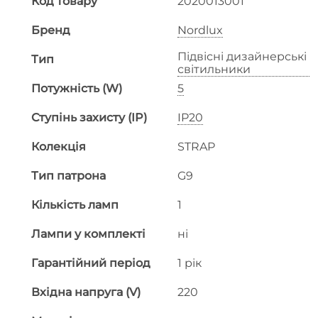
Код товару
2020013001
Бренд
Nordlux
Підвісні дизайнерські
Тип
світильники
Потужність (W)
5
Ступінь захисту (IP)
IP20
Колекція
STRAP
Тип патрона
G9
Кількість ламп
1
Лампи у комплекті
ні
Гарантійний період
1 рік
Вхідна напруга (V)
220