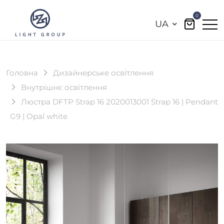
0
UA
Головна
Дизайнерське освітлення
Внутрішнє освітлення
Люстра DFTP Strap 16 2020013001 Strap 16 | Pendant
G9 | Opal white