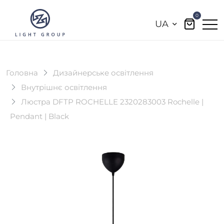
0
UA
Головна
Дизайнерське освітлення
Внутрішнє освітлення
Люстра DFTP ROCHELLE 2320283003 Rochelle |
Pendant | Black