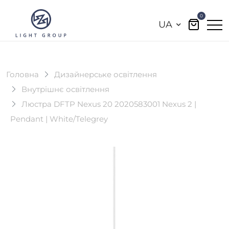
0
UA
Головна
Дизайнерське освітлення
Внутрішнє освітлення
Люстра DFTP Nexus 20 2020583001 Nexus 2 |
Pendant | White/Telegrey